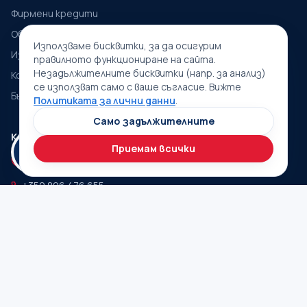
Фирмени кредити
Обратен лизинг
Използваме бисквитки, за да осигурим
Изкупуване
правилното функциониране на сайта.
Незадължителните бисквитки (напр. за анализ)
Контакти
се използват само с ваше съгласие. Вижте
Бързи кредити — кандидатствай
Политиката за лични данни
.
Само задължителните
КОНТАКТИ
Приемам всички
+359 897 765 335
+359 896 476 655
contact@intercredit.bg
ДОКУМЕНТИ
Общи условия
Тарифи